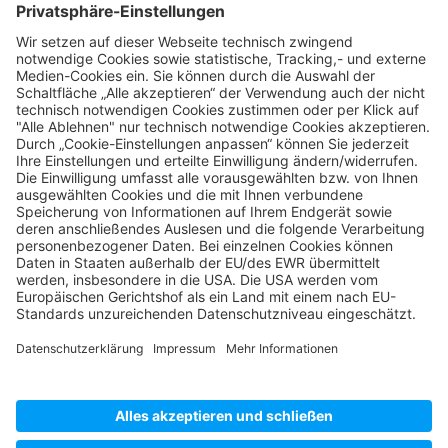
Praktische Tipps rund um Ihre digitale
Transformation und interessante
Branchenthemen
Hilfreiche Whitepaper, inspirierende Success
Stories & l
ehrreiche Videos
Informationen über unsere Produkte und
aktuelle Angebote
Einladungen zu Webinaren und Events
Insights zu Prozessen & Gesichtern hinter der
Cloud
uvm.
Bleiben Sie am Puls der Cloud und reden Sie
mit, wenn es um die IT der Zukunft geht!