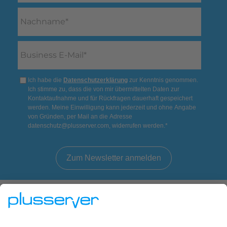
Ich habe die
Datenschutzerklärung
zur Kenntnis genommen.
Ich stimme zu, dass die von mir übermittelten Daten zur
Kontaktaufnahme und für Rückfragen dauerhaft gespeichert
werden. Meine Einwilligung kann jederzeit und ohne Angabe
von Gründen, per Mail an die Adresse
datenschutz@plusserver.com, widerrufen werden.
*
Melden Sie sich jetzt für unseren plusletter an
und Sie erhalten: